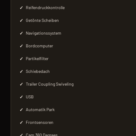
✓
Reifendruckkontrolle
✓
Getönte Scheiben
✓
Navigationssystem
✓
Bordcomputer
✓
Partikelfilter
✓
Schiebedach
✓
Trailer Coupling Swiveling
✓
USB
✓
Automatik Park
✓
Frontsensoren
✓
Cam 360 Degrees