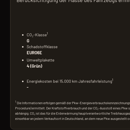
Berücksichtigung der Masse des Fahrzeugs ermit
1
CO₂-Klasse
G
Schadstoffklasse
EURO6E
Umweltplakette
4 (Grün)
1
Energiekosten bei 15.000 km Jahresfahrleistung
-
1
Die Informationen erfolgen gemäß der Pkw-Energieverbrauchskennzeichnung
Procedure) ermittelt. Der Kraftstoffverbrauch und der CO₂-Ausstoß eines Pkw s
abhängig. CO₂ ist das für die Erderwärmung hauptverantwortliche Treibhausgas
einsehbar an jedem Verkaufsort in Deutschland, an dem neue Pkw ausgestellt od